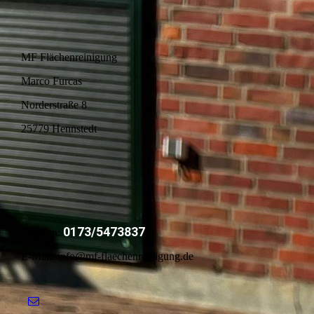
MF Flächenreinigung
Marco Furcas
Norderstraße 8
25779 Hennstedt
0173/5473837
Telefon:
E-Mail: info@mf-flaechenreinigung.de