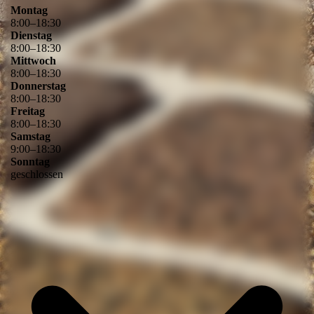
Montag
8
:
00
–
18
:
30
Dienstag
8
:
00
–
18
:
30
Mittwoch
8
:
00
–
18
:
30
Donnerstag
8
:
00
–
18
:
30
Freitag
8
:
00
–
18
:
30
Samstag
9
:
00
–
18
:
30
Sonntag
geschlossen